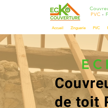
Couvre
PVC
-
F
Accueil
Zinguerie
PVC
EC
Couvreu
de toit