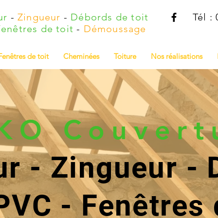
ur
-
Zingueur
-
Débords de toit
Tél :
enêtres de toit
-
Démoussage
Fenêtres de toit
Cheminées
Toiture
Nos réalisations
KO Couvert
r - Zingueur -
 PVC - Fenêtres d