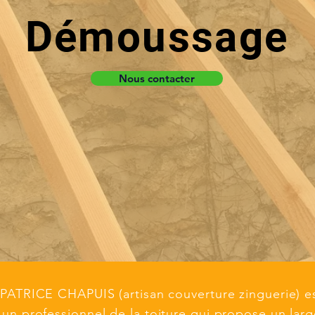
Démoussage
Nous contacter
PATRICE CHAPUIS (artisan couverture zinguerie) e
un professionnel de la toiture qui propose un lar