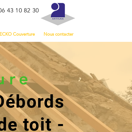
 06 43 10 82 30
ECKO Couverture
Nous contacter
ure
 Débords
e toit -