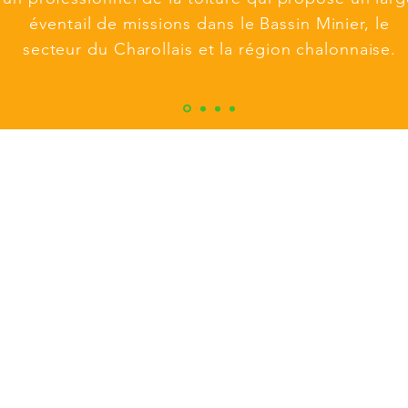
éventail de missions dans le Bassin Minier, le
secteur du Charollais et la région chalonnaise.