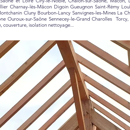
 Saône et Loire Ciry-le-Noble, Chalon-sur-Saône, Mâcon,
allier Charnay-lès-Mâcon Digoin Gueugnon Saint-Rémy Lou
ontchanin Cluny Bourbon-Lancy Sanvignes-les-Mines La Cha
aône Ouroux-sur-Saône Sennecey-le-Grand Charolles Torcy
,
, couverture, isolation nettoyage...