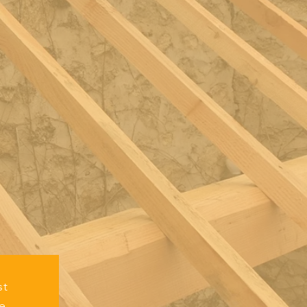
st
ge