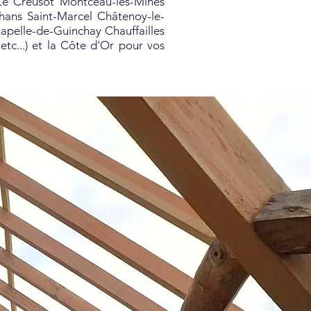
 Le Creusot Montceau-les-Mines
hans Saint-Marcel Châtenoy-le-
pelle-de-Guinchay Chauffailles
 etc...) et la Côte d'Or pour vos