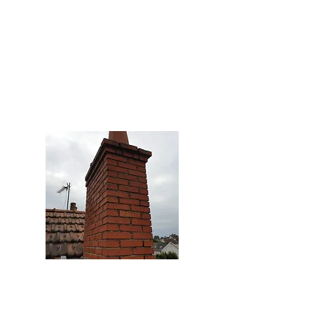
Fenêtres de
toit
Cheminées