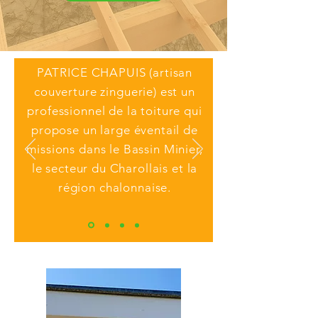
PATRICE CHAPUIS (artisan
couverture zinguerie) est un
professionnel de la toiture qui
propose un large éventail de
missions dans le Bassin Minier,
le secteur du Charollais et la
région chalonnaise.