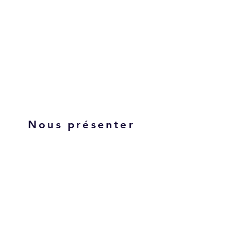
Nos
réalisations
Nous présenter
Nous situer